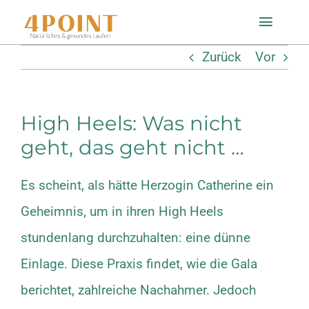
Zum
Toggle
Inhalt
Naviga
Zurück
Vor
springen
Startseite
High Heels: Was nicht
Einlagenfinder
geht, das geht nicht …
So geht’s
Es scheint, als hätte Herzogin Catherine ein
Geheimnis, um in ihren High Heels
Technologie
stundenlang durchzuhalten: eine dünne
Mein Konto
Einlage. Diese Praxis findet, wie die
Gala
berichtet, zahlreiche Nachahmer. Jedoch
Shop