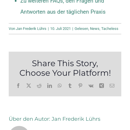
Zu weiteren FAQs, den Fragen und
Antworten aus der täglichen Praxis
Von
Jan Frederik Lührs
|
10. Juli 2021
|
Gelesen
,
News
,
Tacheless
Share This Story,
Choose Your Platform!
Facebook
X
Reddit
LinkedIn
WhatsApp
Tumblr
Pinterest
Vk
Xing
E-
Mail
Über den Autor:
Jan Frederik Lührs