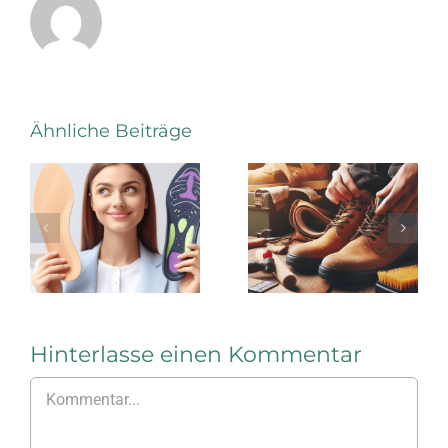
Gelesen:
Ähnliche Beiträge
Wann
„Tipps &
sind
Tricks für
welche
die
Einlagen
Pflege
sinnvoll?
von
Sicherheits
Hinterlasse einen Kommentar
Kommentar