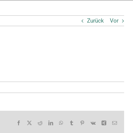
Zurück
Vor
Facebook
X
Reddit
LinkedIn
WhatsApp
Tumblr
Pinterest
Vk
Xing
E-
Mail