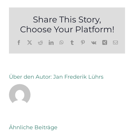
Share This Story,
Choose Your Platform!
Facebook
X
Reddit
LinkedIn
WhatsApp
Tumblr
Pinterest
Vk
Xing
E-
Mail
Über den Autor:
Jan Frederik Lührs
Stressfaktor
Ähnliche Beiträge