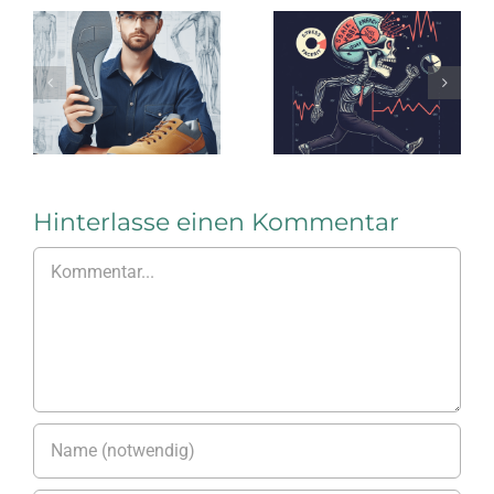
Energiedefizi
Asymmetrische
Der Fuß
Sohlenkonzepte
läuft so
bei
lange,
ELTEN
bis er
bricht
Hinterlasse einen Kommentar
Kommentar