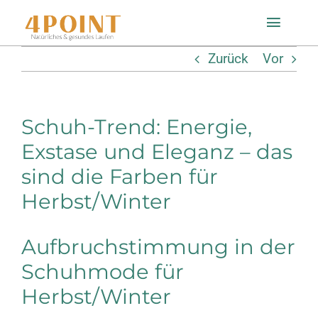
Zum
Toggle
Inhalt
Naviga
Zurück
Vor
springen
Startseite
Schuh-Trend: Energie,
Einlagenfinder
Exstase und Eleganz – das
sind die Farben für
So geht’s
Herbst/Winter
Technologie
Aufbruchstimmung in der
Mein Konto
Schuhmode für
Herbst/Winter
Shop