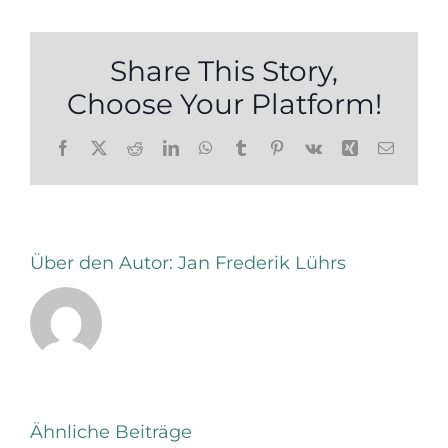
Share This Story,
Choose Your Platform!
Facebook
X
Reddit
LinkedIn
WhatsApp
Tumblr
Pinterest
Vk
Xing
E-
Mail
Über den Autor:
Jan Frederik Lührs
Mediale
Ähnliche Beiträge