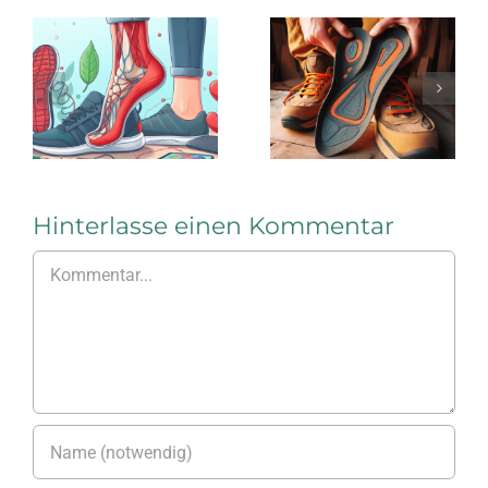
Stärkung
Die
des Fuß-
Vorzüge
Längsgewöl
einer
durch
sensomotorischen
Einlagen
Einlage
im
Arbeitsschu
Hinterlasse einen Kommentar
Kommentar