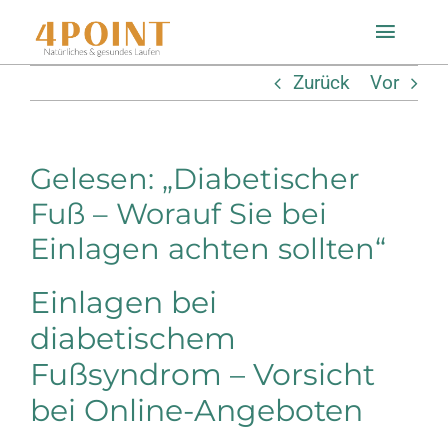
Zum
Toggle
Inhalt
Naviga
Zurück
Vor
springen
Startseite
Gelesen: „Diabetischer
Einlagenfinder
Fuß – Worauf Sie bei
Einlagen achten sollten“
So geht’s
Einlagen bei
Technologie
diabetischem
Fußsyndrom – Vorsicht
Mein Konto
bei Online-Angeboten
Shop