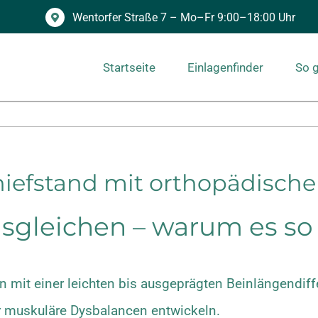
Wentorfer Straße 7 – Mo–Fr 9:00–18:00 Uhr
Startseite
Einlagenfinder
So g
iefstand mit orthopädischen
sgleichen – warum es so 
 mit einer leichten bis ausgeprägten Beinlängendiff
er muskuläre Dysbalancen entwickeln.