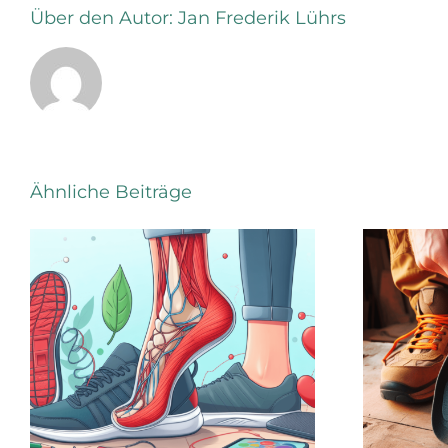
Über den Autor:
Jan Frederik Lührs
Ähnliche Beiträge
St
Die Vorzüge
einer
Län
sensomotorischen
dur
Einlage
Ar