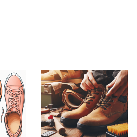
ed
Gelesen: „Tipps
n
& Tricks für die
chen
Pflege von
und
Sicherheitsschuhen
agen