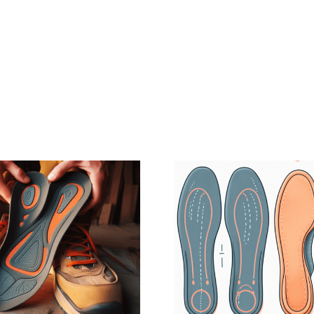
Mediale
Unterschi
ärkung des
zwische
Fuß-
herkömmli
gsgewölbes
Einlagen 
ch Einlagen
4Point Einl
im
beitsschuh?