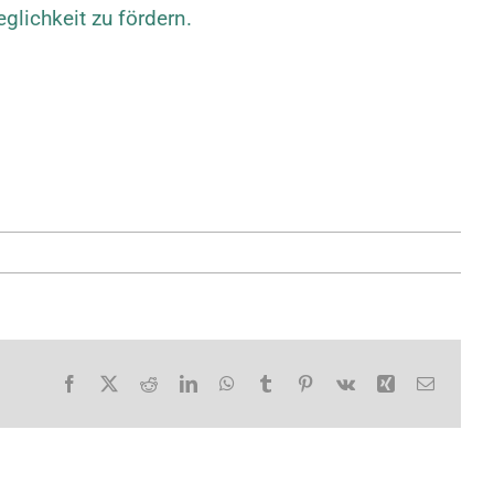
lichkeit zu fördern.
Facebook
X
Reddit
LinkedIn
WhatsApp
Tumblr
Pinterest
Vk
Xing
E-
Mail