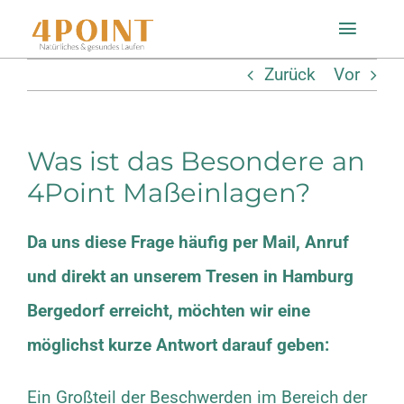
Zum
Toggle
Inhalt
Naviga
Zurück
Vor
springen
Startseite
Was ist das Besondere an
Einlagenfinder
4Point Maßeinlagen?
So geht’s
Da uns diese Frage häufig per Mail, Anruf
und direkt an unserem Tresen in Hamburg
Technologie
Bergedorf erreicht, möchten wir eine
Mein Konto
möglichst kurze Antwort darauf geben:
Shop
Ein Großteil der Beschwerden im Bereich der