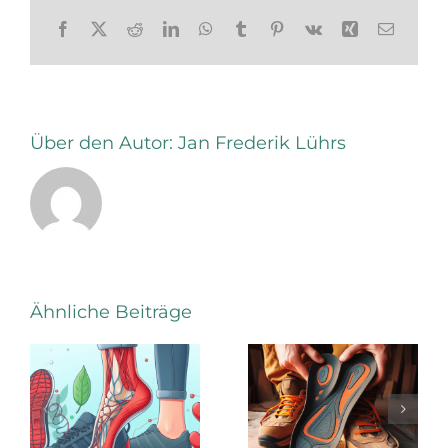
Facebook
X
Reddit
LinkedIn
WhatsApp
Tumblr
Pinterest
Vk
Xing
E-
Mail
Über den Autor:
Jan Frederik Lührs
Mediale
Ähnliche Beiträge
Stärkung
Die
des Fuß-
Vorzüge
Längsgewöl
einer
durch
sensomotorischen