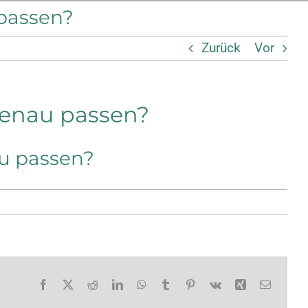
 passen?
Zurück
Vor
 genau passen?
au passen?
Facebook
X
Reddit
LinkedIn
WhatsApp
Tumblr
Pinterest
Vk
Xing
E-
Mail