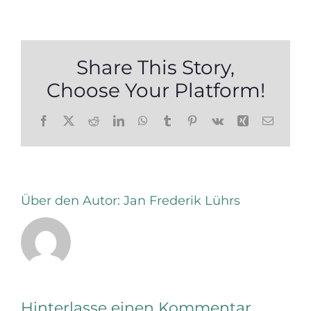
Share This Story,
Choose Your Platform!
Facebook
X
Reddit
LinkedIn
WhatsApp
Tumblr
Pinterest
Vk
Xing
E-
Mail
Über den Autor:
Jan Frederik Lührs
Hinterlasse einen Kommentar