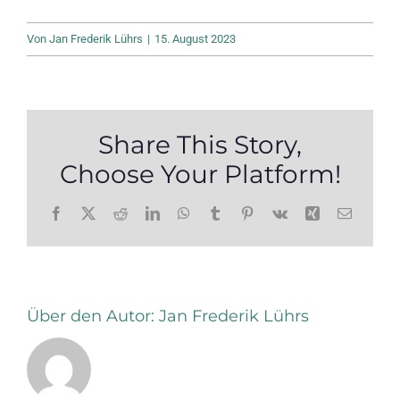
Von
Jan Frederik Lührs
|
15. August 2023
Share This Story,
Choose Your Platform!
Facebook
X
Reddit
LinkedIn
WhatsApp
Tumblr
Pinterest
Vk
Xing
E-
Mail
Über den Autor:
Jan Frederik Lührs