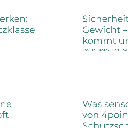
erken:
Sicherhe
tzklasse
Gewicht –
kommt un
Von
Jan Frederik Lührs
|
24
ine
Was sens
ft
von 4poin
Schutzsc