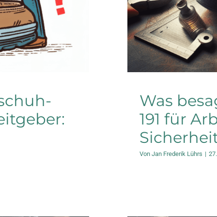
sschuh-
Was besag
itgeber:
191 für Ar
Sicherhei
Von
Jan Frederik Lührs
|
27