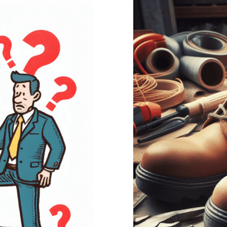
sschuh-
Was besa
geber: Ein
für Arbei