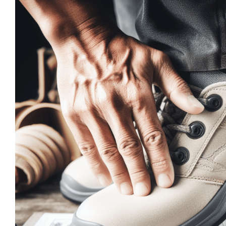
Gelesen: „Sohlen: Ergon
sicheres und gesundes A
Arbeitsschuhe
Gelesen