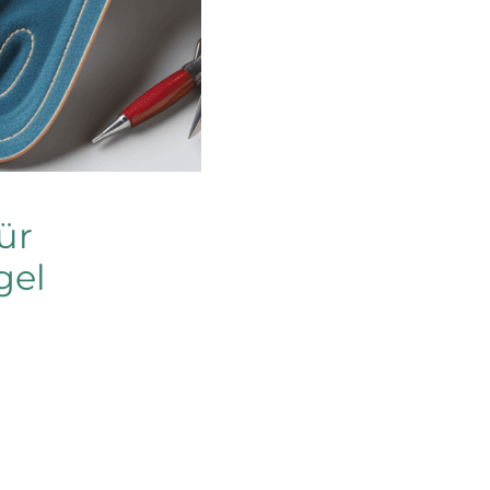
ür
gel