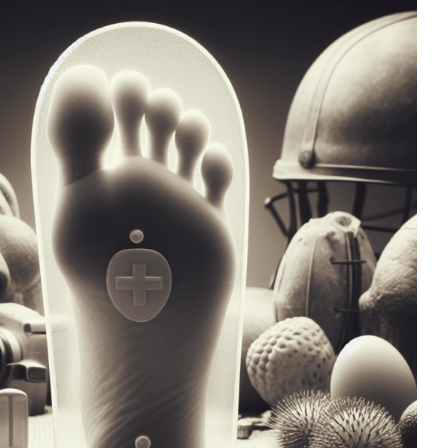
z als Teil der Persönlichen
utzausrüstung (PSA)“
Arbeitsschuhe
Gelesen