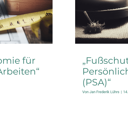
omie für
„Fußschutz
Arbeiten“
Persönli
(PSA)“
Von
Jan Frederik Lührs
|
14