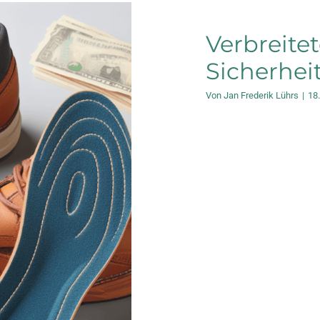
Verbreite
Sicherhe
Von
Jan Frederik Lührs
|
18
n für
l teurer?