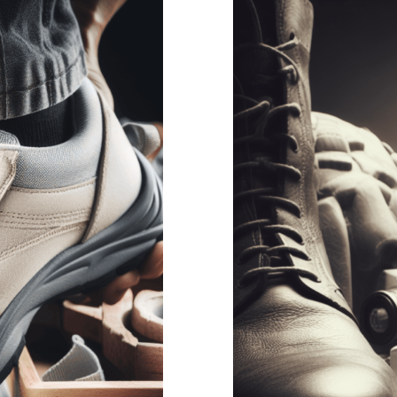
omie für
„Fußschut
rbeiten“
Sch