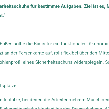
cherheitsschuhe für bestimmte Aufgaben. Ziel ist e
t.“
r-)Fußes sollte die Basis für ein funktionales, ökono
zt an der Fersenkante auf, rollt flexibel über den Mit
Sohlenprofil eines Sicherheitsschuhs widerspiegeln. 
tsplätze
eitsplätze, bei denen die Arbeiter mehrere Maschinen 
 Sicherheitsschuhe hinsichtlich des Drehverhaltens. W