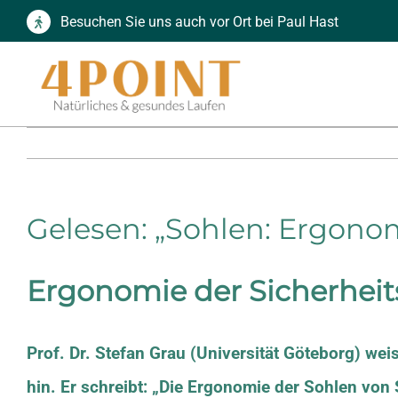
Zum
Besuchen Sie uns auch vor Ort bei Paul Hast
Inhalt
springen
Gelesen: „Sohlen: Ergono
Ergonomie der Sicherhei
Prof. Dr. Stefan Grau (Universität Göteborg) wei
hin. Er schreibt: „Die Ergonomie der Sohlen von 