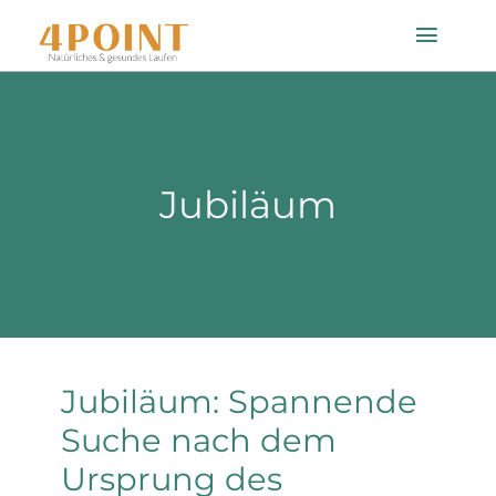
Zum
Toggle
Inhalt
Naviga
springen
Startseite
Jubiläum
Einlagenfinder
So geht’s
Technologie
Jubiläum: Spannende
Mein Konto
Suche nach dem
Ursprung des
Shop