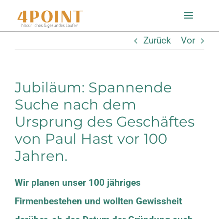
Zum
Toggle
Inhalt
Naviga
Zurück
Vor
springen
Startseite
Jubiläum: Spannende
Einlagenfinder
Suche nach dem
Ursprung des Geschäftes
So geht’s
von Paul Hast vor 100
Technologie
Jahren.
Wir planen unser 100 jähriges
Mein Konto
Firmenbestehen und wollten Gewissheit
Shop