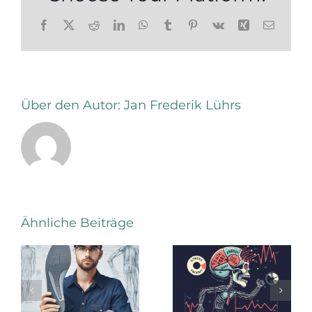
Facebook
X
Reddit
LinkedIn
WhatsApp
Tumblr
Pinterest
Vk
Xing
E-
Mail
Über den Autor:
Jan Frederik Lührs
Stressfaktor
Ähnliche Beiträge
Energiedefizi
Asymmetrische
Der Fuß
Sohlenkonzepte
läuft so
bei