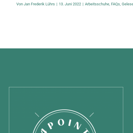
Von
Jan Frederik Lührs
|
13. Juni 2022
|
Arbeitsschuhe
,
FAQs
,
Geles