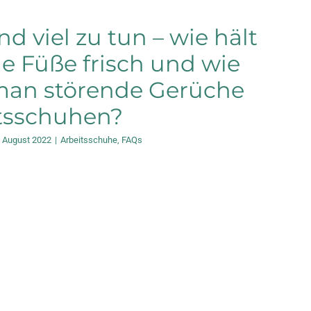
d viel zu tun – wie hält
e Füße frisch und wie
man störende Gerüche
tsschuhen?
. August 2022
|
Arbeitsschuhe
,
FAQs