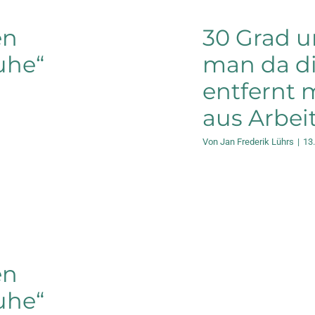
en
30 Grad un
uhe“
man da di
entfernt 
aus Arbei
Von
Jan Frederik Lührs
|
13
en
uhe“