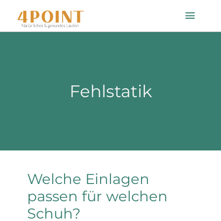
Zum
Toggle
Inhalt
Naviga
springen
Startseite
Fehlstatik
Einlagenfinder
So geht’s
Technologie
Welche Einlagen
Mein Konto
passen für welchen
Schuh?
Shop