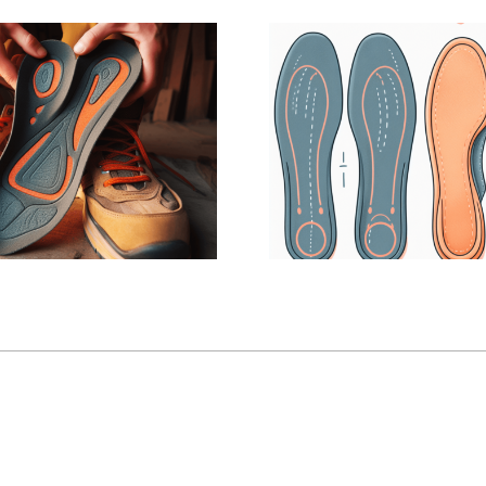
Mediale
Unterschi
ärkung des
zwische
Fuß-
herkömmli
gsgewölbes
Einlagen 
ch Einlagen
4Point Einl
im
beitsschuh?