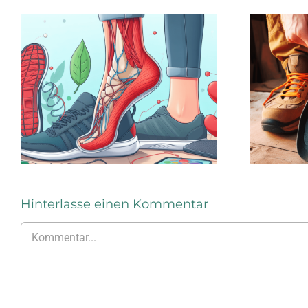
St
Die Vorzüge
einer
Län
sensomotorischen
dur
Einlage
Ar
Hinterlasse einen Kommentar
Kommentar