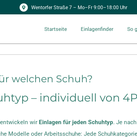
Wentorfer Straße 7 – Mo–Fr 9:00–18:00 Uhr
Startseite
Einlagenfinder
So g
für welchen Schuh?
htyp – individuell von 4
 entwickeln wir
Einlagen für jeden Schuhtyp
. Je nach
che Modelle oder Arbeitsschuhe: Jede Schuhkategorie 