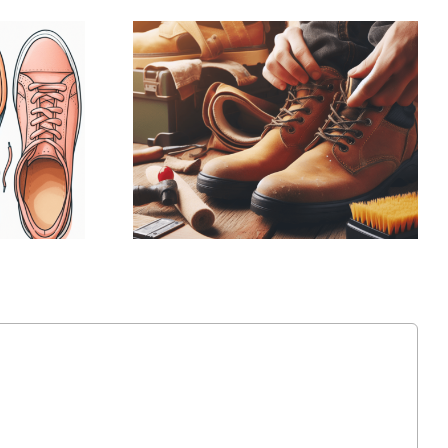
ed
Gelesen: „Tipps
n
& Tricks für die
chen
Pflege von
und
Sicherheitsschuhen
agen