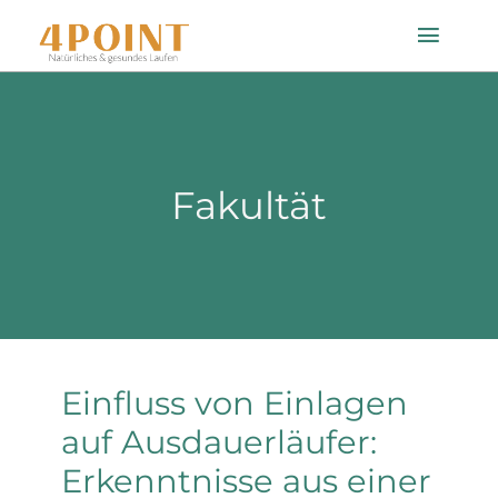
Zum
Toggle
Inhalt
Naviga
springen
Startseite
Fakultät
Einlagenfinder
So geht’s
Technologie
Einfluss von Einlagen
Mein Konto
auf Ausdauerläufer:
Erkenntnisse aus einer
Shop