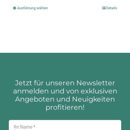
Ausführung wählen
Details
Dieses
Produkt
weist
mehrere
Varianten
auf.
Die
Jetzt für unseren Newsletter
Optionen
anmelden und von exklusiven
Angeboten und Neuigkeiten
können
profitieren!
auf
der