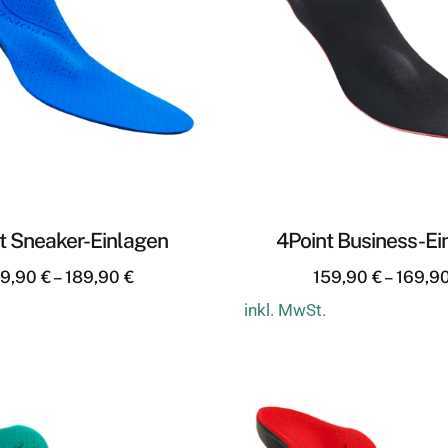
t Sneaker-Einlagen
4Point Business-Ei
79,90
€
–
189,90
€
159,90
€
–
169,9
inkl. MwSt.