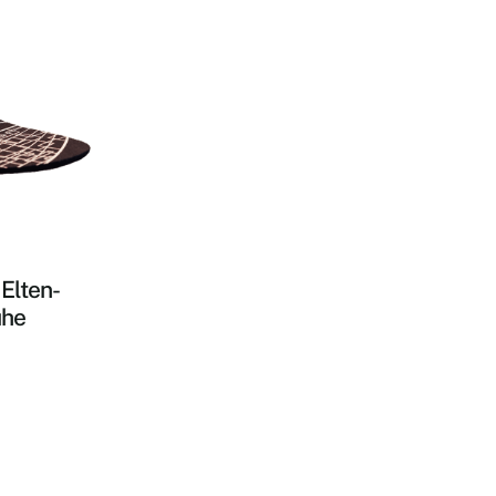
 Elten-
uhe