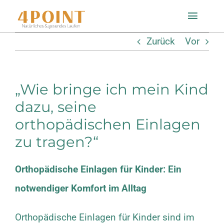
Zum
Toggle
Inhalt
Naviga
Zurück
Vor
springen
Startseite
„Wie bringe ich mein Kind
Einlagenfinder
dazu, seine
orthopädischen Einlagen
So geht’s
zu tragen?“
Technologie
Orthopädische Einlagen für Kinder: Ein
Mein Konto
notwendiger Komfort im Alltag
Orthopädische Einlagen für Kinder sind im
Shop