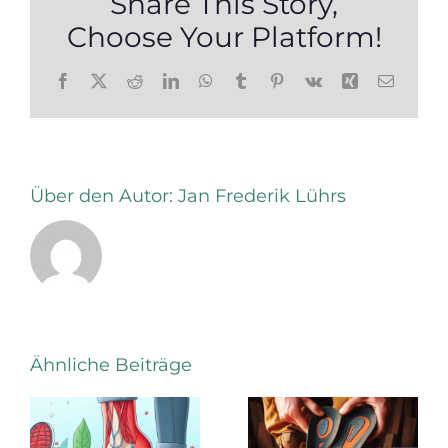
Share This Story,
Choose Your Platform!
Facebook
X
Reddit
LinkedIn
WhatsApp
Tumblr
Pinterest
Vk
Xing
E-
Mail
Über den Autor:
Jan Frederik Lührs
Mediale
Ähnliche Beiträge
Stärkung
Die
des Fuß-
Vorzüge