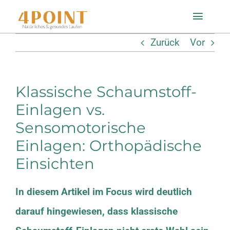
Zum
Toggle
Inhalt
Naviga
Zurück
Vor
springen
Startseite
Klassische Schaumstoff-
Einlagenfinder
Einlagen vs.
Sensomotorische
So geht’s
Einlagen: Orthopädische
Technologie
Einsichten
In diesem Artikel im Focus
wird deutlich
Mein Konto
darauf hingewiesen, dass klassische
Shop