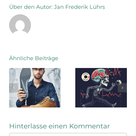
Über den Autor:
Jan Frederik Lührs
Stressfaktor
Ähnliche Beiträge
Energiedefizi
Asymmetrische
Der Fuß
Sohlenkonzepte
läuft so
bei
lange,
ELTEN
bis er
bricht
Hinterlasse einen Kommentar