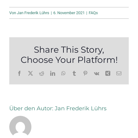
Von
Jan Frederik Lührs
|
6. November 2021
|
FAQs
Share This Story,
Choose Your Platform!
Facebook
X
Reddit
LinkedIn
WhatsApp
Tumblr
Pinterest
Vk
Xing
E-
Mail
Über den Autor:
Jan Frederik Lührs