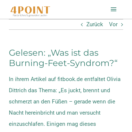
Zum
Toggle
Inhalt
Naviga
Zurück
Vor
springen
Startseite
Gelesen: „Was ist das
Einlagenfinder
Burning-Feet-Syndrom?“
So geht’s
In ihrem Artikel auf
fitbook.de
entfaltet Olivia
Dittrich das
Thema
: „Es juckt, brennt und
Technologie
schmerzt an den Füßen – gerade wenn die
Mein Konto
Nacht hereinbricht und man versucht
einzuschlafen. Einigen mag dieses
Shop