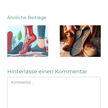
Mediale
Ähnliche Beiträge
Stärkung
Die
des Fuß-
Vorzüge
Längsgewöl
einer
durch
sensomotorischen
Einlagen
Einlage
im
Arbeitsschu
Hinterlasse einen Kommentar
Kommentar