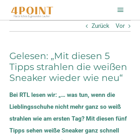
Zum
Toggle
Inhalt
Naviga
Zurück
Vor
springen
Startseite
Gelesen: „Mit diesen 5
Einlagenfinder
Tipps strahlen die weißen
Sneaker wieder wie neu“
So geht’s
Bei RTL lesen wir: „… was tun, wenn die
Technologie
Lieblingsschuhe nicht mehr ganz so weiß
Mein Konto
strahlen wie am ersten Tag? Mit diesen fünf
Tipps sehen weiße Sneaker ganz schnell
Shop