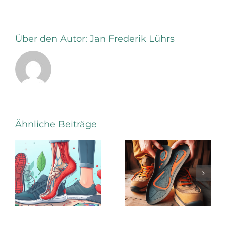
Über den Autor:
Jan Frederik Lührs
Mediale
Ähnliche Beiträge
Stärkung
Die
des Fuß-
Vorzüge
Längsgewöl
einer
durch
sensomotorischen
Einlagen
Einlage
im