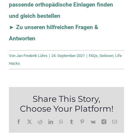
passende orthopädische Einlagen finden
und gleich bestellen
► Zu unseren hilfreichen Fragen &
Antworten
Von
Jan Frederik Lührs
|
24. September 2021
|
FAQs
,
Gelesen
,
Life
Hacks
Share This Story,
Choose Your Platform!
Facebook
X
Reddit
LinkedIn
WhatsApp
Tumblr
Pinterest
Vk
Xing
E-
Mail