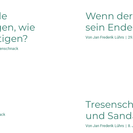
le
Wenn der
en, wie
sein Ende
rtigen?
Von
Jan Frederik Lührs
|
29
senschnack
Tresensch
und Sand
ack
Von
Jan Frederik Lührs
|
8. 