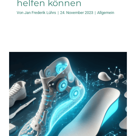
helfen können
Von
Jan Frederik Lührs
|
24. November 2023
|
Allgemein
3D gedruckte Einlagen
für Rücken- und
Fußgesundheit
Allgemein