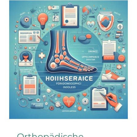
Orthopädische
Einlagen:
Kostenübernahme
durch die
Krankenkasse
Allgemein
Orthopädische