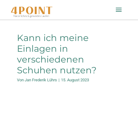
Zum
Toggle
Inhalt
Naviga
springen
Startseite
Kann ich meine
Einlagen in
Einlagenfinder
verschiedenen
Schuhen nutzen?
So geht’s
Von
Jan Frederik Lührs
|
15. August 2023
Technologie
Mein Konto
Shop