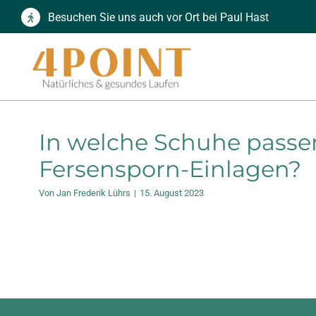
Zum
Besuchen Sie uns auch vor Ort bei Paul Hast
Inhalt
springen
In welche Schuhe passe
Fersensporn-Einlagen?
Von
Jan Frederik Lührs
|
15. August 2023