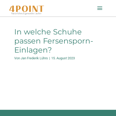
Zum
Toggle
Inhalt
Naviga
springen
Startseite
In welche Schuhe
passen Fersensporn-
Einlagenfinder
Einlagen?
Von
Jan Frederik Lührs
|
15. August 2023
So geht’s
Technologie
Mein Konto
Shop