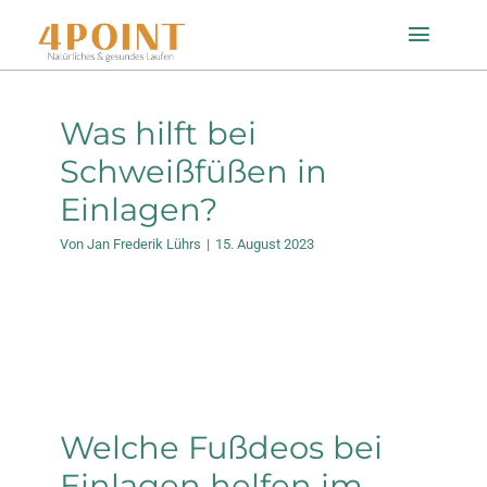
Zum
Toggle
Inhalt
Naviga
springen
Startseite
Was hilft bei
Schweißfüßen in
Einlagenfinder
Einlagen?
Von
Jan Frederik Lührs
|
15. August 2023
So geht’s
Technologie
Mein Konto
Welche Fußdeos bei
Einlagen helfen im
Shop