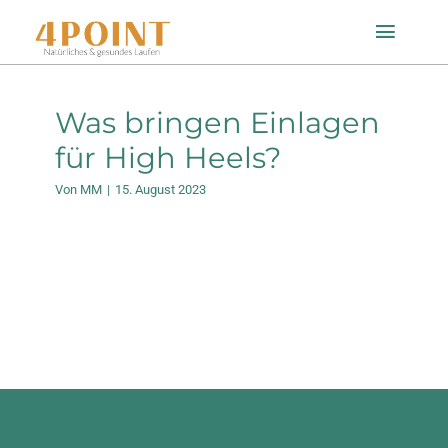
Zum
Toggle
Inhalt
Naviga
springen
Startseite
Was bringen Einlagen
für High Heels?
Einlagenfinder
Von
MM
|
15. August 2023
So geht’s
Technologie
Mein Konto
Shop