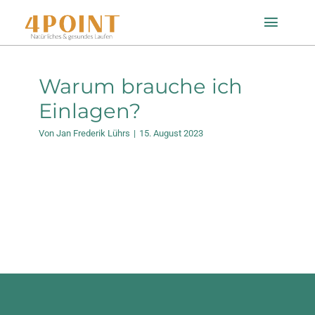
Zum
Toggle
Inhalt
Naviga
springen
Startseite
Warum brauche ich
Einlagen?
Einlagenfinder
Von
Jan Frederik Lührs
|
15. August 2023
So geht’s
Technologie
Mein Konto
Shop