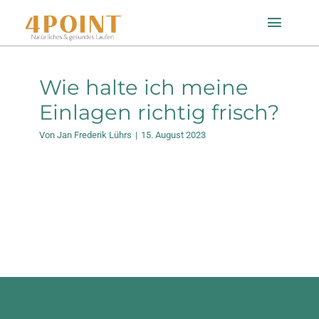
Zum
Toggle
Inhalt
Naviga
springen
Startseite
Wie halte ich meine
Einlagen richtig frisch?
Einlagenfinder
Von
Jan Frederik Lührs
|
15. August 2023
So geht’s
Technologie
Mein Konto
Shop