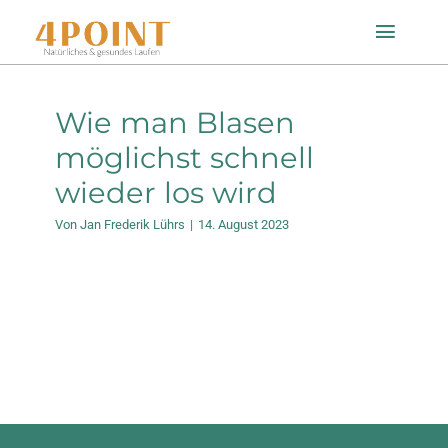
Zum
Toggle
Inhalt
Naviga
springen
Startseite
Wie man Blasen
möglichst schnell
Einlagenfinder
wieder los wird
Von
Jan Frederik Lührs
|
14. August 2023
So geht’s
Technologie
Mein Konto
Shop