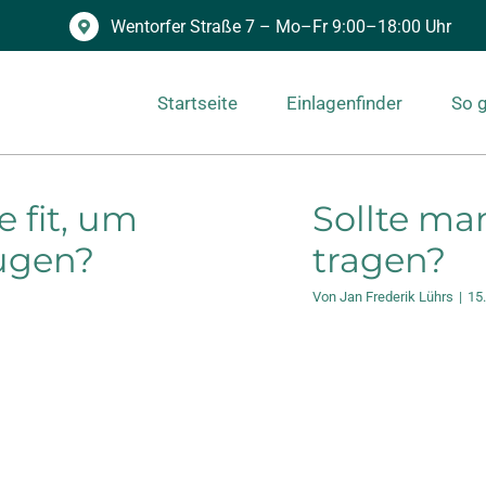
Wentorfer Straße 7 – Mo–Fr 9:00–18:00 Uhr
Startseite
Einlagenfinder
So g
 fit, um
Sollte ma
ugen?
tragen?
Von
Jan Frederik Lührs
|
15