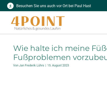
Zum
Besuchen Sie uns auch vor Ort bei Paul Hast
Inhalt
springen
Wie halte ich meine Füße
Fußproblemen vorzube
Von
Jan Frederik Lührs
|
15. August 2023