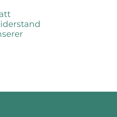
att
Widerstand
serer