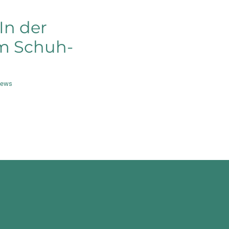
In der
um Schuh-
ews