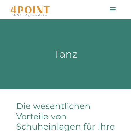
Zum
Toggle
Inhalt
Naviga
springen
Startseite
Tanz
Einlagenfinder
So geht’s
Technologie
Die wesentlichen
Mein Konto
Vorteile von
Schuheinlagen für Ihre
Shop