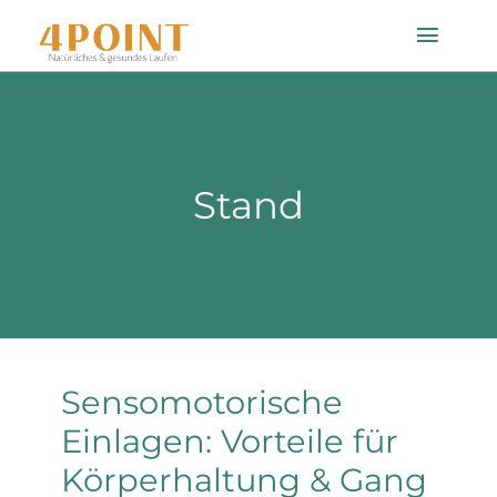
Zum
Toggle
Inhalt
Naviga
springen
Startseite
Stand
Einlagenfinder
So geht’s
Technologie
Sensomotorische
Mein Konto
Einlagen: Vorteile für
Körperhaltung & Gang
Shop