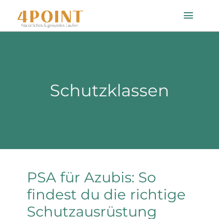
Zum
Toggle
Inhalt
Naviga
springen
Startseite
Schutzklassen
Einlagenfinder
So geht’s
Technologie
PSA für Azubis: So
Mein Konto
findest du die richtige
Schutzausrüstung
Shop