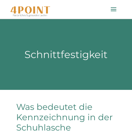
Zum
Toggle
Inhalt
Naviga
springen
Startseite
Schnittfestigkeit
Einlagenfinder
So geht’s
Technologie
Was bedeutet die
Mein Konto
Kennzeichnung in der
Schuhlasche
Shop