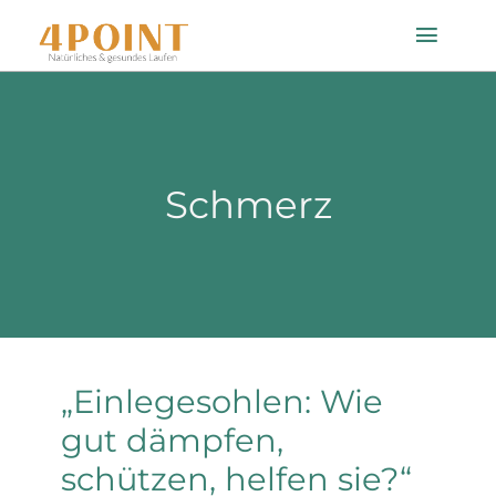
Zum
Toggle
Inhalt
Naviga
springen
Startseite
Schmerz
Einlagenfinder
So geht’s
Technologie
„Einlegesohlen: Wie
Mein Konto
gut dämpfen,
schützen, helfen sie?“
Shop