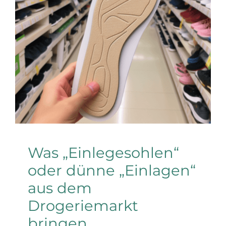
oder dünne „Einlagen“
aus dem
Drogeriemarkt bringen
FAQs
Mythen in Tüten
Tacheless
Was „Einlegesohlen“
oder dünne „Einlagen“
aus dem
Drogeriemarkt
bringen