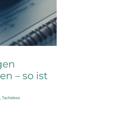
gen
n – so ist
,
Tacheless