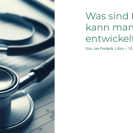
Was sind 
kann man
entwickel
Von
Jan Frederik Lührs
|
13
lagen
 – so ist
s