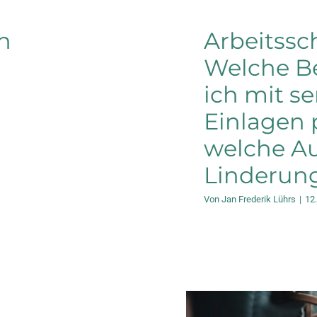
n
Arbeitssc
Welche B
ich mit s
Einlagen p
welche Au
Linderun
Von
Jan Frederik Lührs
|
12