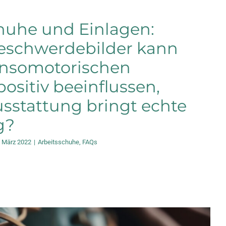
huhe und Einlagen:
eschwerdebilder kann
ensomotorischen
ositiv beeinflussen,
sstattung bringt echte
g?
. März 2022
|
Arbeitsschuhe
,
FAQs