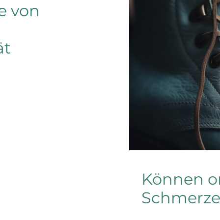
e von
ät
Können 
Schmerze
Können o
Schmerze
…