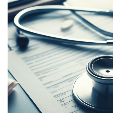
Der Anspruch von Ein
gegenüber Krankenkassen
die Praxis
Arbeitsschuhe
Rund um 4Point
Tacheles