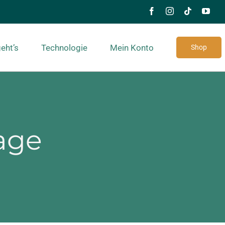
eht’s
Technologie
Mein Konto
Shop
age