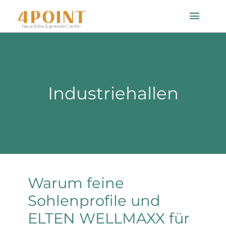
Zum
Toggle
Inhalt
Naviga
springen
Startseite
Industriehallen
Einlagenfinder
So geht’s
Technologie
Warum feine
Mein Konto
Sohlenprofile und
ELTEN WELLMAXX für
Shop