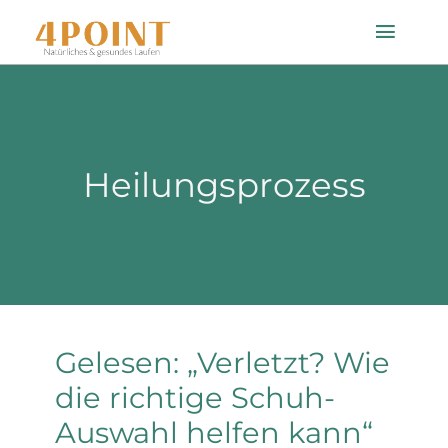
Zum
Toggle
Inhalt
Naviga
springen
Startseite
Heilungsprozess
Einlagenfinder
So geht’s
Technologie
Gelesen: „Verletzt? Wie
Mein Konto
die richtige Schuh-
Auswahl helfen kann“
Shop