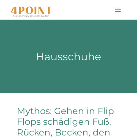
Zum
Toggle
Inhalt
Naviga
springen
Startseite
Hausschuhe
Einlagenfinder
So geht’s
Technologie
Mythos: Gehen in Flip
Mein Konto
Flops schädigen Fuß,
Rücken, Becken, den
Shop