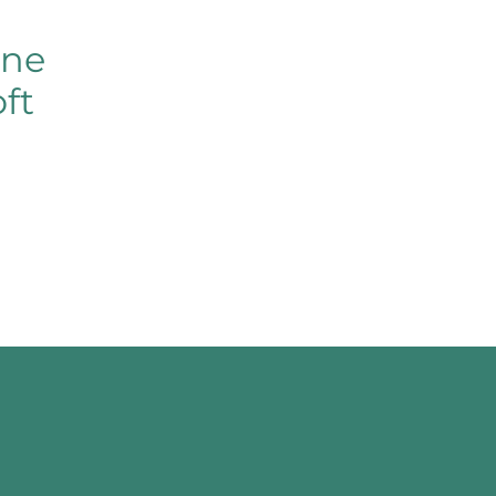
ine
ft