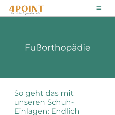
Zum
Toggle
Inhalt
Naviga
springen
Startseite
Fußorthopädie
Einlagenfinder
So geht’s
Technologie
So geht das mit
Mein Konto
unseren Schuh-
Einlagen: Endlich
Shop