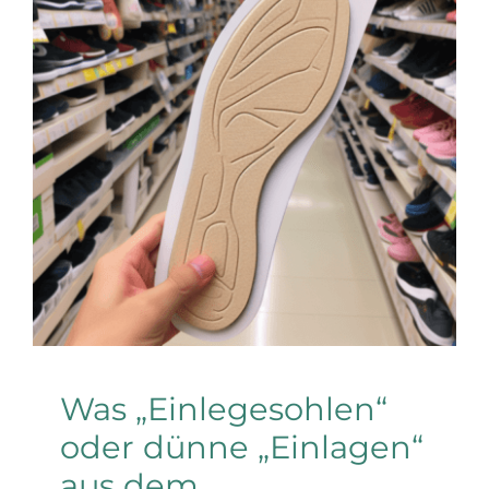
Was „Einlegesohlen“
oder dünne „Einlagen“
aus dem
Drogeriemarkt bringen
FAQs
Mythen in Tüten
Tacheless
Was „Einlegesohlen“
oder dünne „Einlagen“
aus dem