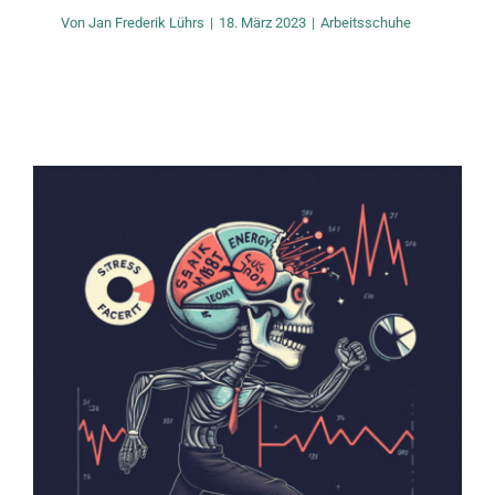
Von
Jan Frederik Lührs
|
18. März 2023
|
Arbeitsschuhe
Stressfaktor
Energiedefizit: Der Fuß
läuft so lange, bis er
bricht
News