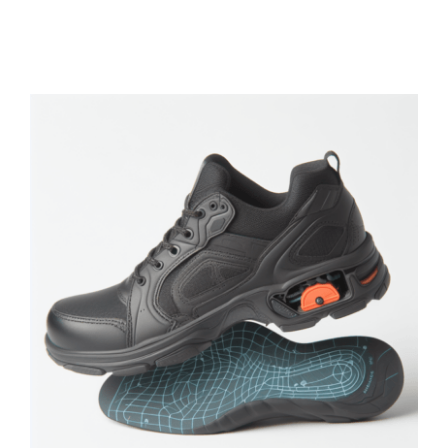
Was bedeutet
„sensomotorisch“ bei
einer Arbeitsschuh-
Einlage?
Arbeitsschuhe
FAQs