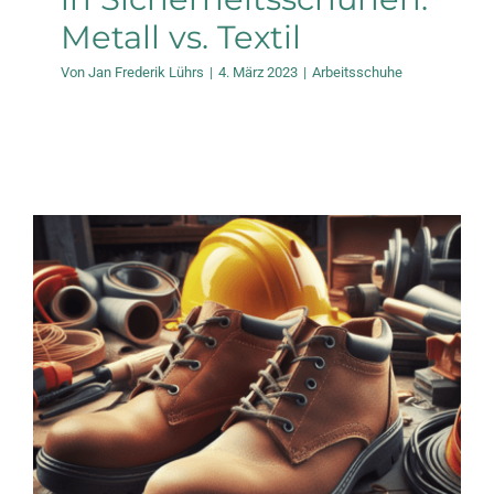
Metall vs. Textil
Von
Jan Frederik Lührs
|
4. März 2023
|
Arbeitsschuhe
Was besagt die DGUV
REGEL 112-191 für
Arbeits- und
Sicherheitsschuhe?