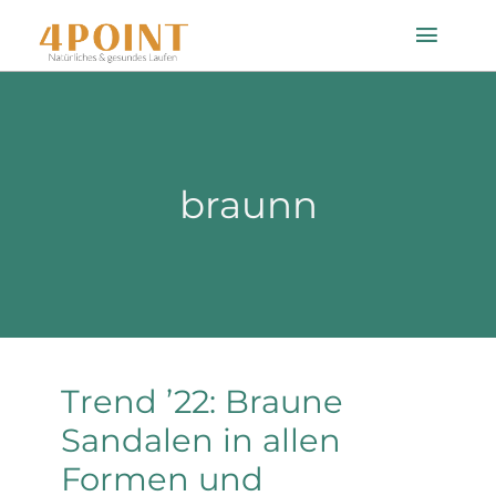
Zum
Toggle
Inhalt
Naviga
springen
Startseite
braunn
Einlagenfinder
So geht’s
Technologie
Trend ’22: Braune
Mein Konto
Sandalen in allen
Formen und
Shop